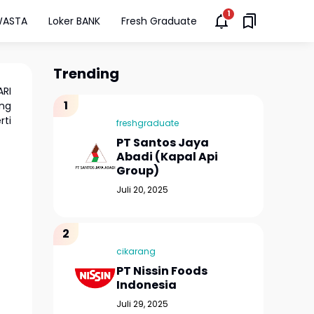
WASTA
Loker BANK
Fresh Graduate
Trending
ARI
ng
rti
freshgraduate
PT Santos Jaya
Abadi (Kapal Api
Group)
Juli 20, 2025
cikarang
PT Nissin Foods
Indonesia
Juli 29, 2025