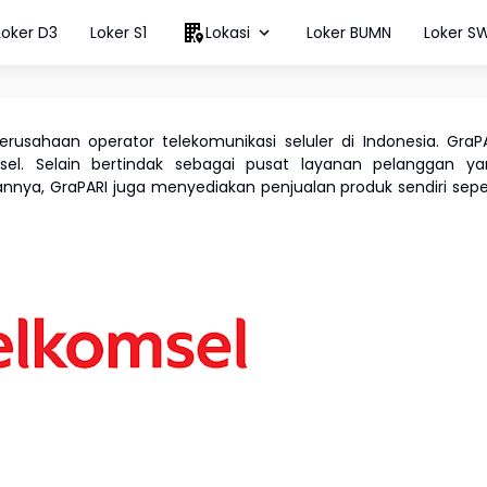
Loker D3
Loker S1
Lokasi
Loker BUMN
Loker S
erusahaan operator telekomunikasi seluler di Indonesia. GraP
el. Selain bertindak sebagai pusat layanan pelanggan ya
nya, GraPARI juga menyediakan penjualan produk sendiri sepe