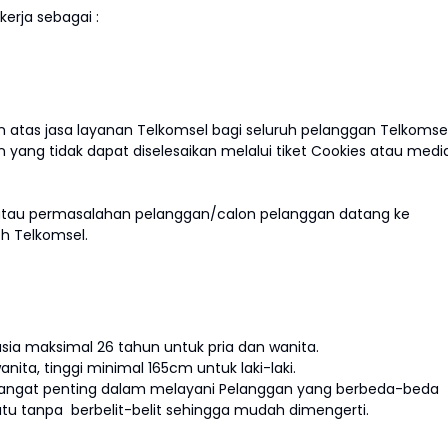
rja sebagai :
n atas jasa layanan Telkomsel bagi seluruh pelanggan Telkomse
ang tidak dapat diselesaikan melalui tiket Cookies atau medi
 atau permasalahan pelanggan/calon pelanggan datang ke
eh Telkomsel.
sia maksimal 26 tahun untuk pria dan wanita.
nita, tinggi minimal 165cm untuk laki-laki.
angat penting dalam melayani Pelanggan yang berbeda-beda
 tanpa berbelit-belit sehingga mudah dimengerti.