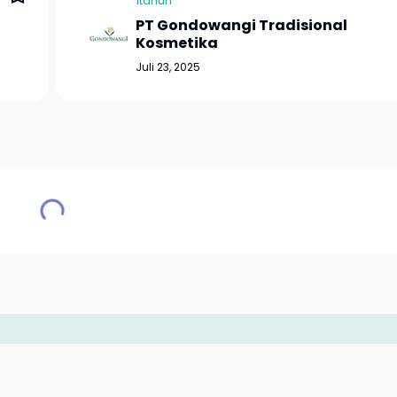
1tahun
PT Gondowangi Tradisional
Kosmetika
Juli 23, 2025
emap
|
Disclaimer
|
Privacy Policy
| © 2025
adakarir.com - All Righ