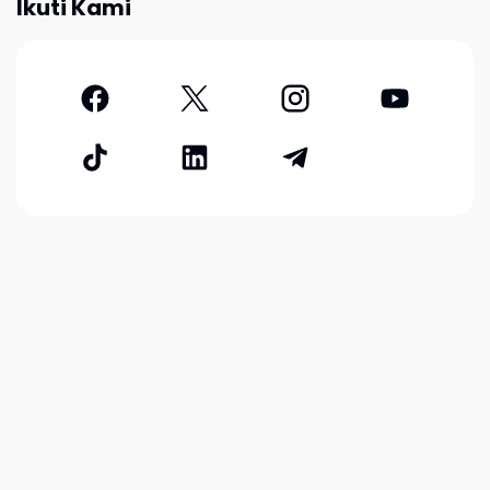
Ikuti Kami
Contact
|
Sitemap
|
Disclaimer
|
Privacy Policy
| © 2025
adakarir.com - All Rights Reserved
♔
♕