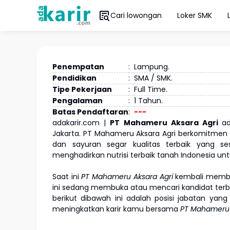
Cari lowongan
Loker SMK
Penempatan
:
Lampung.
Pendidikan
:
SMA / SMK.
Tipe Pekerjaan
:
Full Time.
Pengalaman
:
1 Tahun.
Batas Pendaftaran
:
---
adakarir.com |
PT Mahameru Aksara Agri
a
Jakarta. PT Mahameru Aksara Agri berkomitme
dan sayuran segar kualitas terbaik yang s
menghadirkan nutrisi terbaik tanah Indonesia unt
Saat ini
PT Mahameru Aksara Agri
kembali membu
ini sedang membuka atau mencari kandidat terbai
berikut dibawah ini adalah posisi jabatan yan
meningkatkan karir kamu bersama
PT Mahameru 