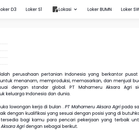
Loker D3
Loker S1
Lokasi
Loker BUMN
Loker S
dalah perusahaan pertanian Indonesia yang berkantor pusat
n untuk menanam, memproduksi, memasarkan, dan menjual bu
esuai dengan standar global. PT Mahameru Aksara Agri si
uk keluarga Indonesia dan dunia.
ka lowongan kerja di bulan
.
PT Mahameru Aksara Agri
pada s
k dengan kualifikasi yang sesuai dengan posisi yang di butuhk
g tersedia bagi kamu para pencari pekerjaan yang terbaik un
Aksara Agri
dengan sebagai berikut.