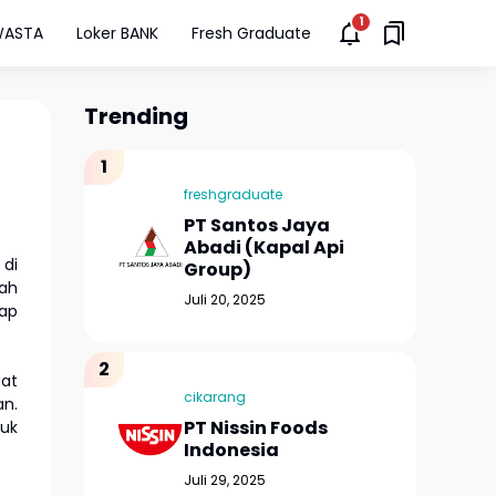
WASTA
Loker BANK
Fresh Graduate
Trending
freshgraduate
PT Santos Jaya
Abadi (Kapal Api
 di
Group)
ah
Juli 20, 2025
ap
aat
cikarang
an.
PT Nissin Foods
tuk
Indonesia
Juli 29, 2025