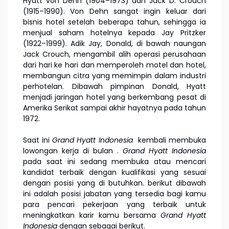
Hyatt von Dehn (1904–1973) dan Jack D. Crouch
(1915–1990). Von Dehn sangat ingin keluar dari
bisnis hotel setelah beberapa tahun, sehingga ia
menjual saham hotelnya kepada Jay Pritzker
(1922–1999). Adik Jay, Donald, di bawah naungan
Jack Crouch, mengambil alih operasi perusahaan
dari hari ke hari dan memperoleh motel dan hotel,
membangun citra yang memimpin dalam industri
perhotelan. Dibawah pimpinan Donald, Hyatt
menjadi jaringan hotel yang berkembang pesat di
Amerika Serikat sampai akhir hayatnya pada tahun
1972.
Saat ini
Grand Hyatt Indonesia
kembali membuka
lowongan kerja di bulan
.
Grand Hyatt Indonesia
pada saat ini sedang membuka atau mencari
kandidat terbaik dengan kualifikasi yang sesuai
dengan posisi yang di butuhkan. berikut dibawah
ini adalah posisi jabatan yang tersedia bagi kamu
para pencari pekerjaan yang terbaik untuk
meningkatkan karir kamu bersama
Grand Hyatt
Indonesia
dengan sebagai berikut.