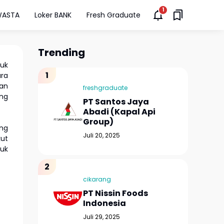
WASTA
Loker BANK
Fresh Graduate
Trending
uk
ara
pan
freshgraduate
ng
PT Santos Jaya
Abadi (Kapal Api
Group)
ang
Juli 20, 2025
kut
uk
cikarang
PT Nissin Foods
Indonesia
Juli 29, 2025