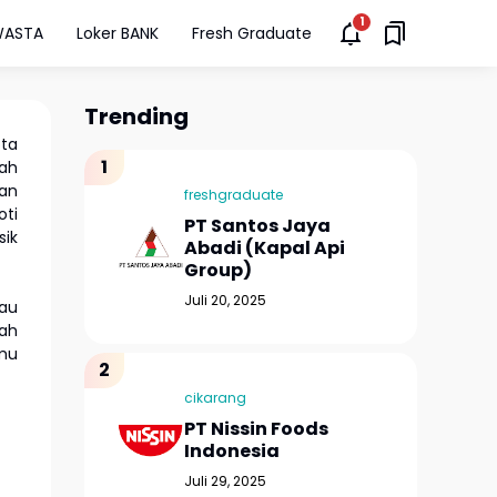
WASTA
Loker BANK
Fresh Graduate
Trending
ota
yah
gan
freshgraduate
oti
PT Santos Jaya
sik
Abadi (Kapal Api
Group)
Juli 20, 2025
au
lah
amu
cikarang
PT Nissin Foods
Indonesia
Juli 29, 2025