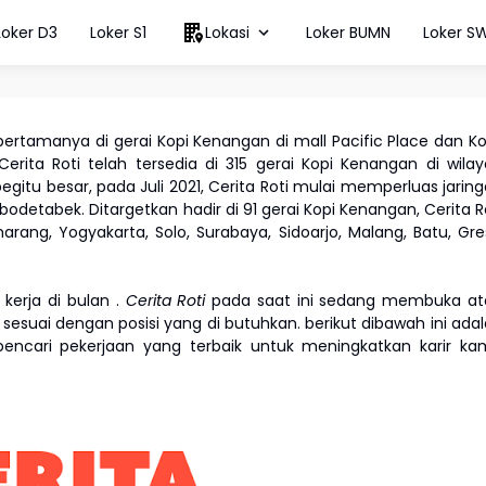
Loker D3
Loker S1
Lokasi
Loker BUMN
Loker S
rtamanya di gerai Kopi Kenangan di mall Pacific Place dan K
erita Roti telah tersedia di 315 gerai Kopi Kenangan di wila
gitu besar, pada Juli 2021, Cerita Roti mulai memperluas jarin
odetabek. Ditargetkan hadir di 91 gerai Kopi Kenangan, Cerita R
rang, Yogyakarta, Solo, Surabaya, Sidoarjo, Malang, Batu, Gre
kerja di bulan
.
Cerita Roti
pada saat ini sedang membuka at
 sesuai dengan posisi yang di butuhkan. berikut dibawah ini ada
pencari pekerjaan yang terbaik untuk meningkatkan karir k