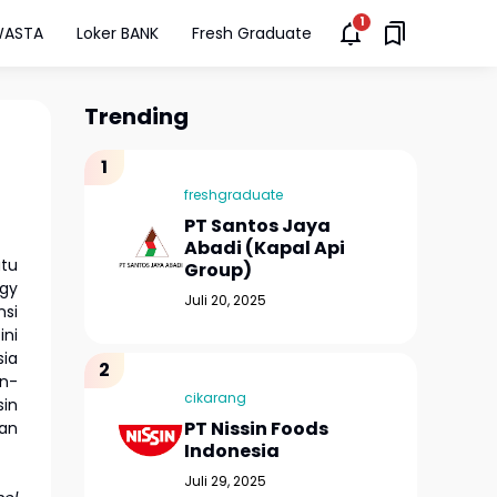
WASTA
Loker BANK
Fresh Graduate
Trending
freshgraduate
PT Santos Jaya
Abadi (Kapal Api
atu
Group)
rgy
Juli 20, 2025
nsi
ini
sia
n-
cikarang
sin
PT Nissin Foods
tan
Indonesia
Juli 29, 2025