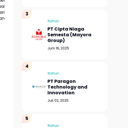
bel
uai
ari
an
1tahun
PT Cipta Niaga
Semesta (Mayora
Group)
Juni 16, 2025
1tahun
PT Paragon
Technology and
Innovation
Juli 02, 2025
1tahun