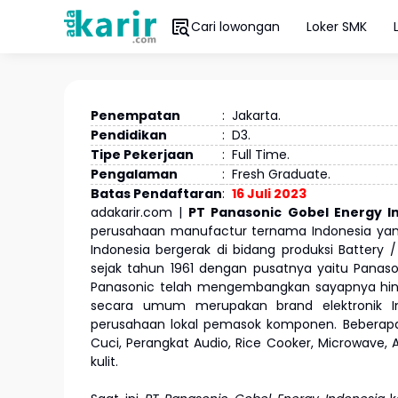
Cari lowongan
Loker SMK
Penempatan
:
Jakarta.
Pendidikan
:
D3.
Tipe Pekerjaan
:
Full Time.
Pengalaman
:
Fresh Graduate.
Batas Pendaftaran
:
16 Juli 2023
adakarir.com |
PT Panasonic Gobel Energy 
perusahaan manufactur ternama Indonesia yan
Indonesia bergerak di bidang produksi Battery 
sejak tahun 1961 dengan pusatnya yaitu Panaso
Panasonic telah mengembangkan sayapnya hingg
secara umum merupakan brand elektronik I
perusahaan lokal pemasok komponen. Beberapa p
Cuci, Perangkat Audio, Rice Cooker, Microwave,
kulit.