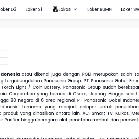
Loker D3
Loker S1
Lokasi
Loker BUMN
Loker S
Indonesia
atau dikenal juga dengan PGEI merupakan salah s
g tergabungdalam Panasonic Group. PT Panasonic Gobel Ene
/ Torch Light / Coin Battery. Panasonic Group sudah berekspa
nic Corporation yang berada di Osaka, Jepang. Hingga saast 
a 80 negara di 6 area regional. PT Panasonic Gobel Indone
ndonesia ternama yang menjadi pelopor untuk perusahaa
roduk yang dihasilkan antara lain, AC, Smart TV, Kulkas, Me
 Air Purifier hingga beragam alat penataan rambut dan perawa