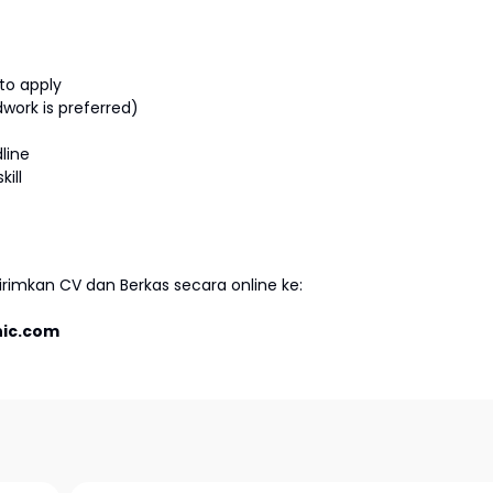
to apply
work is preferred)
line
ill
imkan CV dan Berkas secara online ke:
ic.com