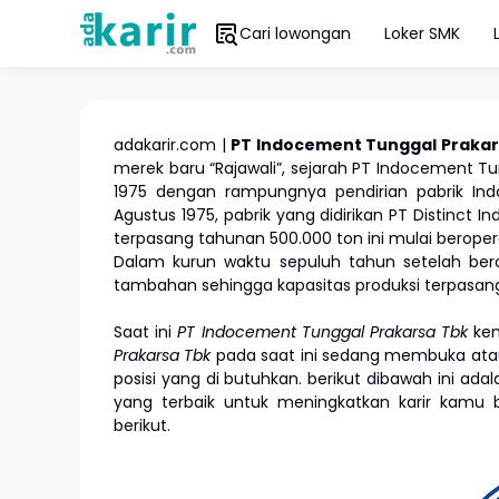
Cari lowongan
Loker SMK
adakarir.com |
PT Indocement Tunggal Prakar
merek baru “Rajawali”, sejarah PT Indocement Tu
1975 dengan rampungnya pendirian pabrik Ind
Agustus 1975, pabrik yang didirikan PT Distinct 
terpasang tahunan 500.000 ton ini mulai beropera
Dalam kurun waktu sepuluh tahun setelah ber
tambahan sehingga kapasitas produksi terpasang
Saat ini
PT Indocement Tunggal Prakarsa Tbk
ke
Prakarsa Tbk
pada saat ini sedang membuka atau
posisi yang di butuhkan. berikut dibawah ini ada
yang terbaik untuk meningkatkan karir kam
berikut.