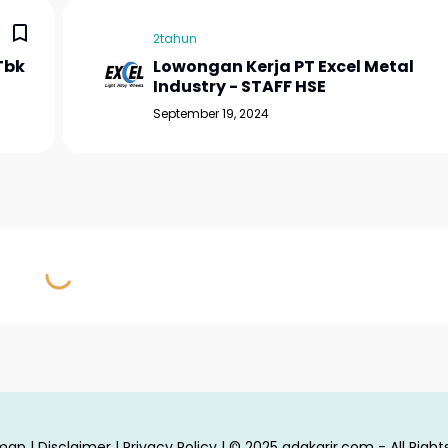
2tahun
Tbk
Lowongan Kerja PT Excel Metal
Industry - STAFF HSE
September 19, 2024
emap
|
Disclaimer
|
Privacy Policy
| © 2025
adakarir.com - All Righ