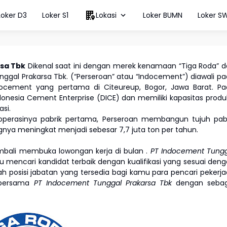
Loker D3
Loker S1
Lokasi
Loker BUMN
Loker S
sa Tbk
Dikenal saat ini dengan merek kenamaan “Tiga Roda” 
nggal Prakarsa Tbk. (“Perseroan” atau “Indocement”) diawali p
ocement yang pertama di Citeureup, Bogor, Jawa Barat. Pa
Indonesia Cement Enterprise (DICE) dan memiliki kapasitas produ
si.
operasinya pabrik pertama, Perseroan membangun tujuh pab
nya meningkat menjadi sebesar 7,7 juta ton per tahun.
mbali membuka lowongan kerja di bulan
.
PT Indocement Tung
 mencari kandidat terbaik dengan kualifikasi yang sesuai den
lah posisi jabatan yang tersedia bagi kamu para pencari pekerj
u bersama
PT Indocement Tunggal Prakarsa Tbk
dengan sebag