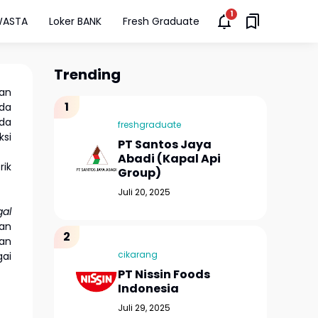
WASTA
Loker BANK
Fresh Graduate
Trending
dan
ada
da
freshgraduate
ksi
PT Santos Jaya
Abadi (Kapal Api
rik
Group)
Juli 20, 2025
gal
gan
aan
cikarang
ai
PT Nissin Foods
Indonesia
Juli 29, 2025