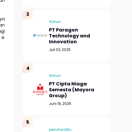
dan
aya
1tahun
an
PT Paragon
agi
Technology and
y &
Innovation
Juli 02, 2025
1tahun
PT Cipta Niaga
Semesta (Mayora
Group)
Juni 16, 2025
penuhwaktu