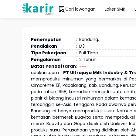
Cari lowongan
Loker SMK
Penempatan
:
Bandung.
Pendidikan
:
D3.
Tipe Pekerjaan
:
Full Time.
Pengalaman
:
2 Tahun.
Batas Pendaftaran
:
---
adakarir.com |
PT Ultrajaya Milk Industry & 
memproduksi minuman yang bermarkas di Padal
Cimareme 131, Padalarang, Kab. Bandung. Perusa
pada tahun 1958, kemudian menjadi suatu entita
pionir di bidang industri minuman dalam kemas
tercanggih se-Asia Tenggara. Pada awalnya per
Bandung ini hanya memproduksi susu. Namun s
kemasan bermerek Buavita serta memproduksi Te
merek Buavita dan Gogo dibeli oleh Unilever Ind
produksi susu. Perusahaan yang didirikan oleh 