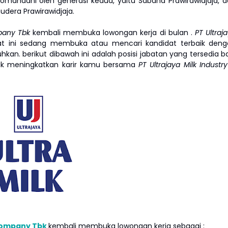
mandani oleh generasi kedua, yaitu Sabana Prawirawidjaja, 
udera Prawirawidjaja.
mpany Tbk
kembali membuka lowongan kerja di bulan
.
PT Ultraj
t ini sedang membuka atau mencari kandidat terbaik deng
uhkan. berikut dibawah ini adalah posisi jabatan yang tersedia b
tuk meningkatkan karir kamu bersama
PT Ultrajaya Milk Industr
 Company Tbk
kembali membuka lowongan kerja sebagai :