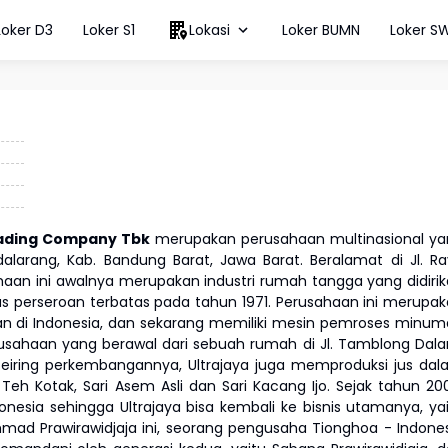
Loker D3
Loker S1
Lokasi
Loker BUMN
Loker S
Trading Company Tbk
merupakan perusahaan multinasional ya
arang, Kab. Bandung Barat, Jawa Barat. Beralamat di Jl. R
haan ini awalnya merupakan industri rumah tangga yang didiri
s perseroan terbatas pada tahun 1971. Perusahaan ini merupa
an di Indonesia, dan sekarang memiliki mesin pemroses minu
usahaan yang berawal dari sebuah rumah di Jl. Tamblong Dal
eiring perkembangannya, Ultrajaya juga memproduksi jus da
h Kotak, Sari Asem Asli dan Sari Kacang Ijo. Sejak tahun 20
onesia sehingga Ultrajaya bisa kembali ke bisnis utamanya, ya
Ahmad Prawirawidjaja ini, seorang pengusaha Tionghoa - Indone