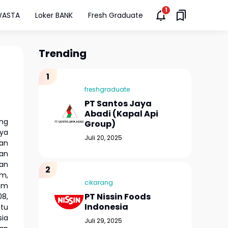
WASTA
Loker BANK
Fresh Graduate
Trending
freshgraduate
PT Santos Jaya
Abadi (Kapal Api
ng
Group)
aya
Juli 20, 2025
kan
kan
man
am,
cikarang
lam
PT Nissin Foods
08,
Indonesia
itu
sia
Juli 29, 2025