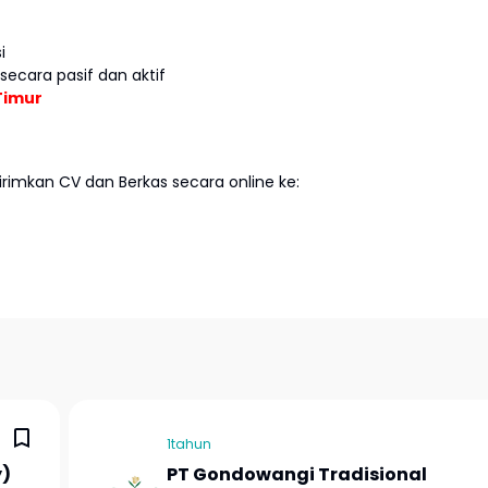
i
secara pasif dan aktif
Timur
imkan CV dan Berkas secara online ke:
1tahun
y)
PT Gondowangi Tradisional