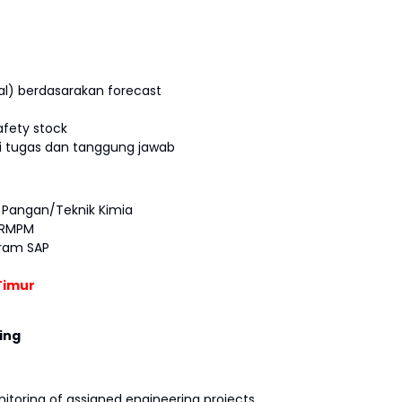
al) berdasarakan forecast
afety stock
i tugas dan tanggung jawab
k Pangan/Teknik Kimia
 RMPM
gram SAP
Timur
ing
itoring of assigned engineering projects