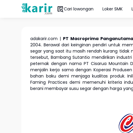
Cari lowongan
Loker SMK
adakarir.com |
PT Macroprima Panganutama
2004. Berawal dari keinginan pendiri untuk mem
segar yang saat itu masih rendah kurang tidak m
tersebut, Bambang Sutantio mendirikan indust
peternak dengan nama PT Cisarua Mountain Dai
menjalin kerja sama dengan Koperasi Produsen
bahan baku demi menjaga kualitas produk. I
Faming Practices demi memenuhi kriteria indu
berani membayar susu segar dengan harga yang l