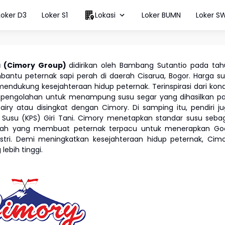
Loker D3
Loker S1
Lokasi
Loker BUMN
Loker S
 (Cimory Group)
didirikan oleh Bambang Sutantio pada ta
bantu peternak sapi perah di daerah Cisarua, Bogor. Harga s
endukung kesejahteraan hidup peternak. Terinspirasi dari kond
ri pengolahan untuk menampung susu segar yang dihasilkan p
ry atau disingkat dengan Cimory. Di samping itu, pendiri j
 Susu (KPS) Giri Tani. Cimory menetapkan standar susu seba
nilah yang membuat peternak terpacu untuk menerapkan Go
stri. Demi meningkatkan kesejahteraan hidup peternak, Cim
ebih tinggi.