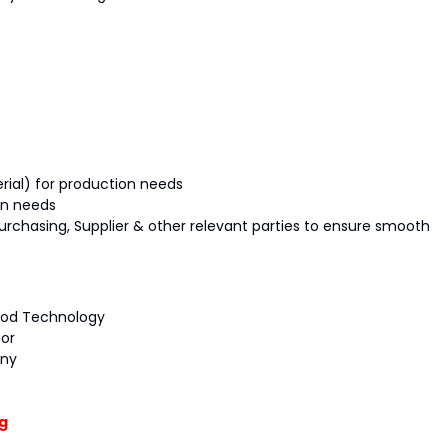
rial) for production needs
on needs
rchasing, Supplier & other relevant parties to ensure smooth
Food Technology
sor
any
g