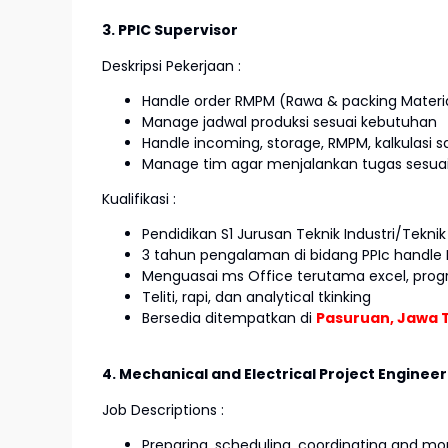
3. PPIC Supervisor
Deskripsi Pekerjaan :
Handle order RMPM (Rawa & packing Materi
Manage jadwal produksi sesuai kebutuhan
Handle incoming, storage, RMPM, kalkulasi s
Manage tim agar menjalankan tugas sesua
Kualifikasi :
Pendidikan S1 Jurusan Teknik Industri/Tekni
3 tahun pengalaman di bidang PPIc handle
Menguasai ms Office terutama excel, pro
Teliti, rapi, dan analytical tkinking
Bersedia ditempatkan di
Pasuruan, Jawa 
4. Mechanical and Electrical Project Engineer
Job Descriptions :
Preparing, scheduling, coordinating and mon