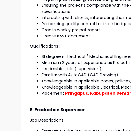
Ensuring the project’s compliance with the 
specifications
Interacting with clients, interpreting their n
Performing quality control tasks on budgets
Create weekly project report
Create BAST document
Qualifications :
S1 degree in Electrical / Mechanical Enginee
Minimum 2 years of experience as Project
Leadership skills (supervision)
Familiar with AutoCAD (CAD Drawing)
Knowledgeable in applicable codes, policies
Knowledgeable in applicable Electrical, Mec
Placement
Pringapus, Kabupaten Sema
5. Production Supervisor
Job Descriptions :
Oversee production process according to 