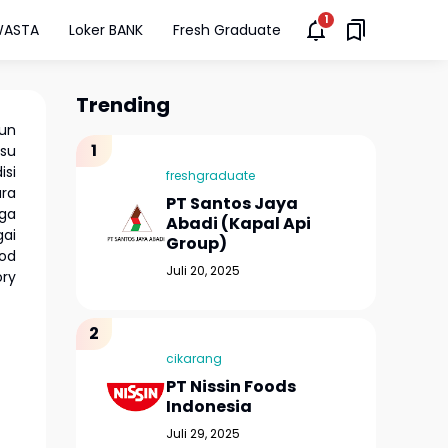
WASTA
Loker BANK
Fresh Graduate
Trending
hun
usu
isi
freshgraduate
ara
PT Santos Jaya
uga
Abadi (Kapal Api
gai
Group)
od
Juli 20, 2025
ory
cikarang
PT Nissin Foods
Indonesia
Juli 29, 2025