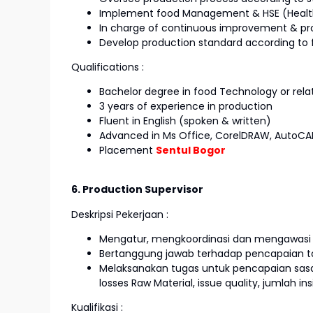
Implement food Management & HSE (Health
In charge of continuous improvement & pr
Develop production standard according t
Qualifications :
Bachelor degree in food Technology or relat
3 years of experience in production
Fluent in English (spoken & written)
Advanced in Ms Office, CorelDRAW, AutoC
Placement
Sentul Bogor
6. Production Supervisor
Deskripsi Pekerjaan :
Mengatur, mengkoordinasi dan mengawasi s
Bertanggung jawab terhadap pencapaian targ
Melaksanakan tugas untuk pencapaian sasaran
losses Raw Material, issue quality, jumlah in
Kualifikasi :