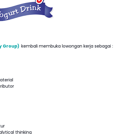
y Group)
kembali membuka lowongan kerja sebagai :
terial
ributor
tur
lytical thinking