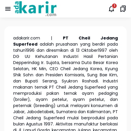
adakarir.com |
PT Cheil Jedang
Superfeed
adalah prusahaan yang berdiri pada
tahun1996 dan diresmikan di 13 Oktober1997 oleh
DG UU Kehutanan Industri Hasil Pertanian
Depperindag Ir. Sujata, bersama Duta Besar Korea
Selatan, HK Min, CEO Cheil Jedang Korea, Kyung
Shik Sohn dan Presiden Komisaris, Sung Bae Kim,
dan Bupati Serang, Syukron Roshadi. Industri
makanan ternak PT Cheil Jedang Superfeed yang
memproduksi pakan ternak ayam pedaging
(broiler), ayam petelur, ayam petelur, dan
peternak (breeding) untuk melayani konsumen di
Jabar, Jabodetabek, Sumatera dan Kalimantan, PT
Cheil Jedang Superfeed mulai berproduksi pada
bulan Agustus 1997. Aktivitas manufaktur berlokasi
di Jl. Lanud Gorda, kecamatan Julang, kecamatan.