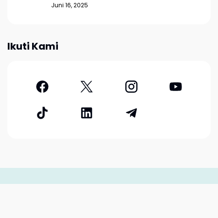
Juni 16, 2025
Ikuti Kami
Contact
|
Sitemap
|
Disclaimer
|
Privacy Policy
| © 2025
adakarir.com - All Rights Reserved
♔
♕