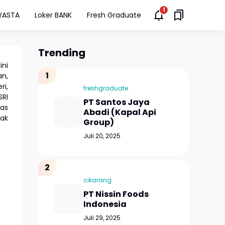
WASTA
Loker BANK
Fresh Graduate
Trending
ini
an,
ri,
freshgraduate
SRI
PT Santos Jaya
tas
Abadi (Kapal Api
tak
Group)
Juli 20, 2025
cikarang
PT Nissin Foods
Indonesia
Juli 29, 2025