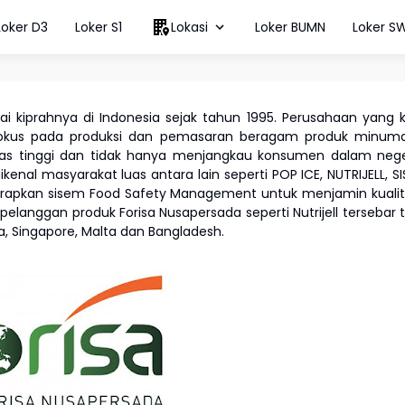
Loker D3
Loker S1
Lokasi
Loker BUMN
Loker S
 kiprahnya di Indonesia sejak tahun 1995. Perusahaan yang k
ni fokus pada produksi dan pemasaran beragam produk minum
tas tinggi dan tidak hanya menjangkau konsumen dalam nege
kenal masyarakat luas antara lain seperti POP ICE, NUTRIJELL, SI
nerapkan sisem Food Safety Management untuk menjamin kuali
pelanggan produk Forisa Nusapersada seperti Nutrijell tersebar 
lia, Singapore, Malta dan Bangladesh.