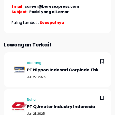
Email
:
career@beresexpress.com
Subject
:
Posisi yang di Lamar
Paling Lambat :
Secepatnya
Lowongan Terkait
cikarang
PT Nippon Indosari Corpindo Tbk
Juli 27, 2025
1tahun
PT QJmotor Industry Indonesia
Juli 21, 2025