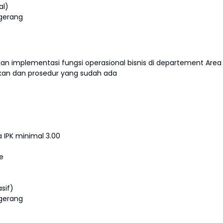
al)
gerang
dan implementasi fungsi operasional bisnis di departement Area
kan dan prosedur yang sudah ada
a IPK minimal 3.00
e
sif)
gerang