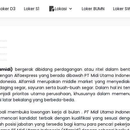
Loker D3
Loker S1
Lokasi
Loker BUMN
Loker S
amidi)
bergerak dibidang perdagangan atau ritel dalam ben
dengan Alfaexpress yang berada dibawah PT Midi Utama Indone
h Indonesia. Alfamidi merupakan middle market yang menyedia
 daging segar, sayuran serta buah-buah segar. Dalam hal ini te
njadi prioritas utama perusahaan, khususnya dalam memenu
i latar bekalang yang berbeda-beda.
ali membuka lowongan kerja di bulan
.
PT Midi Utama Indone
encari kandidat terbaik dengan kualifikasi yang sesuai den
lah posisi jabatan yang tersedia bagi kamu para pencari pekerj