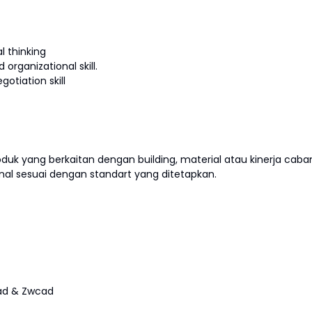
l thinking
rganizational skill.
tiation skill
duk yang berkaitan dengan building, material atau kinerja caba
nal sesuai dengan standart yang ditetapkan.
ad & Zwcad