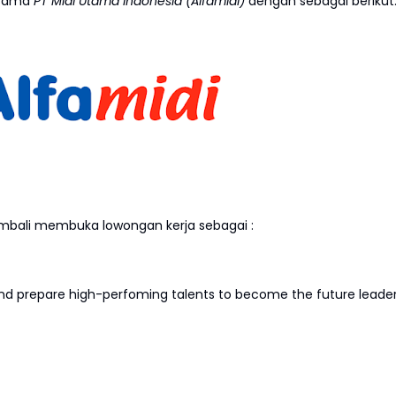
rsama
PT Midi Utama Indonesia (Alfamidi)
dengan sebagai berikut
mbali membuka lowongan kerja sebagai :
d prepare high-perfoming talents to become the future leade