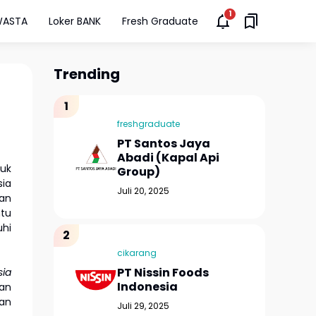
WASTA
Loker BANK
Fresh Graduate
Trending
freshgraduate
PT Santos Jaya
Abadi (Kapal Api
tuk
Group)
sia
Juli 20, 2025
kan
ntu
hi
cikarang
PT Nissin Foods
sia
Indonesia
gan
aan
Juli 29, 2025