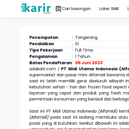
Cari lowongan
Loker SMK
Penempatan
:
Tangerang.
Pendidikan
:
S1.
Tipe Pekerjaan
:
Full Time.
Pengalaman
:
1 Tahun.
Batas Pendaftaran
:
05 Juni 2023
adakarir.com |
PT Midi Utama Indonesia (Alf
supermarket dan pasar mini. Alfamidi bersama 
saat ini telah memiliki gerai diseluruh wilaya
kebutuhan sehari - hari dan frozen food seperti
layanan yang cepat dan produk yang fresh me
permintaan konsumen yang berasal dari berbaga
Saat ini
PT Midi Utama Indonesia (Alfamidi)
kemb
(Alfamidi)
pada saat ini sedang membuka atau m
posisi yang di butuhkan. berikut dibawah ini ada