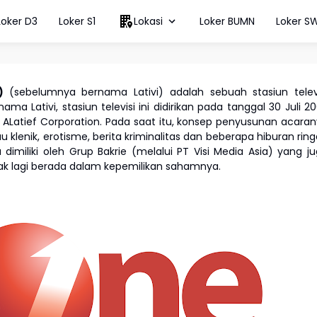
Loker D3
Loker S1
Lokasi
Loker BUMN
Loker S
e)
(sebelumnya bernama Lativi) adalah sebuah stasiun telev
ma Lativi, stasiun televisi ini didirikan pada tanggal 30 Juli 2
leh ALatief Corporation. Pada saat itu, konsep penyusunan acara
lenik, erotisme, berita kriminalitas dan beberapa hiburan rin
dimiliki oleh Grup Bakrie (melalui PT Visi Media Asia) yang j
tidak lagi berada dalam kepemilikan sahamnya.