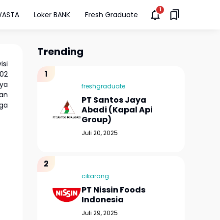
WASTA
Loker BANK
Fresh Graduate
Trending
isi
002
nya
freshgraduate
gan
PT Santos Jaya
uga
Abadi (Kapal Api
Group)
Juli 20, 2025
cikarang
PT Nissin Foods
Indonesia
Juli 29, 2025