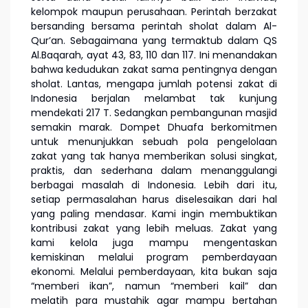
kelompok maupun perusahaan. Perintah berzakat
bersanding bersama perintah sholat dalam Al-
Qur’an. Sebagaimana yang termaktub dalam QS
Al.Baqarah, ayat 43, 83, 110 dan 117. Ini menandakan
bahwa kedudukan zakat sama pentingnya dengan
sholat. Lantas, mengapa jumlah potensi zakat di
Indonesia berjalan melambat tak kunjung
mendekati 217 T. Sedangkan pembangunan masjid
semakin marak. Dompet Dhuafa berkomitmen
untuk menunjukkan sebuah pola pengelolaan
zakat yang tak hanya memberikan solusi singkat,
praktis, dan sederhana dalam menanggulangi
berbagai masalah di Indonesia. Lebih dari itu,
setiap permasalahan harus diselesaikan dari hal
yang paling mendasar. Kami ingin membuktikan
kontribusi zakat yang lebih meluas. Zakat yang
kami kelola juga mampu mengentaskan
kemiskinan melalui program pemberdayaan
ekonomi. Melalui pemberdayaan, kita bukan saja
“memberi ikan”, namun “memberi kail” dan
melatih para mustahik agar mampu bertahan