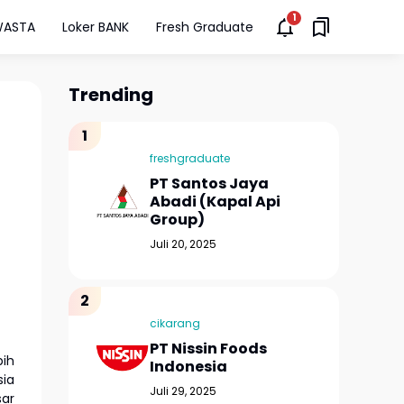
WASTA
Loker BANK
Fresh Graduate
Trending
freshgraduate
PT Santos Jaya
Abadi (Kapal Api
Group)
Juli 20, 2025
cikarang
PT Nissin Foods
bih
Indonesia
sia
Juli 29, 2025
sar