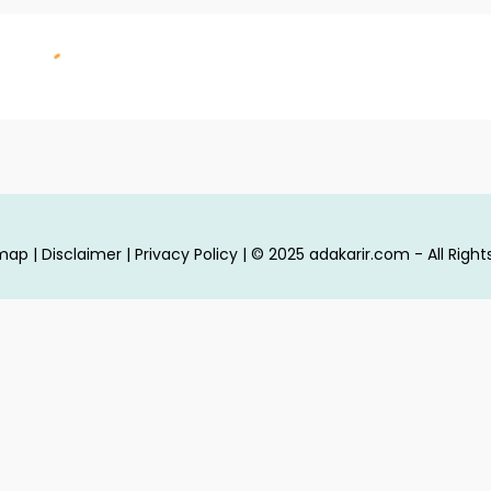
emap
|
Disclaimer
|
Privacy Policy
| © 2025
adakarir.com - All Righ