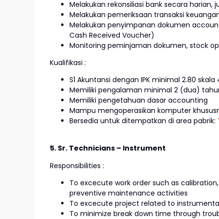
Melakukan rekonsiliasi bank secara harian, 
Melakukan pemeriksaan transaksi keuangan,
Melakukan penyimpanan dokumen accountin
Cash Received Voucher)
Monitoring peminjaman dokumen, stock op
Kualifikasi :
S1 Akuntansi dengan IPK minimal 2.80 skala 
Memiliki pengalaman minimal 2 (dua) tah
Memiliki pengetahuan dasar accounting
Mampu mengoperasikan komputer khususny
Bersedia untuk ditempatkan di area pabrik:
5. Sr. Technicians – Instrument
Responsibilities :
To excecute work order such as calibratio
preventive maintenance activities
To excecute project related to instrumenta
To minimize break down time through trou