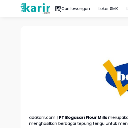
Cari lowongan
Loker SMK
adakarir.com |
PT Bogasari Flour Mills
merupakan
menghasilkan berbagai tepung terigu untuk meng