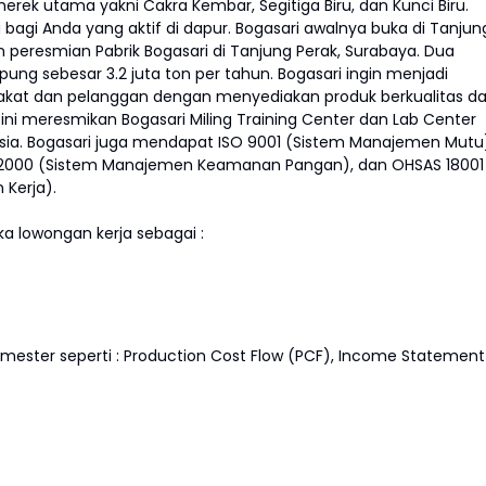
k utama yakni Cakra Kembar, Segitiga Biru, dan Kunci Biru.
bagi Anda yang aktif di dapur. Bogasari awalnya buka di Tanjun
an peresmian Pabrik Bogasari di Tanjung Perak, Surabaya. Dua
pung sebesar 3.2 juta ton per tahun. Bogasari ingin menjadi
at dan pelanggan dengan menyediakan produk berkualitas d
ni meresmikan Bogasari Miling Training Center dan Lab Center
ia. Bogasari juga mendapat ISO 9001 (Sistem Manajemen Mutu
 22000 (Sistem Manajemen Keamanan Pangan), dan OHSAS 18001
Kerja).
 lowongan kerja sebagai :
emester seperti : Production Cost Flow (PCF), Income Statement