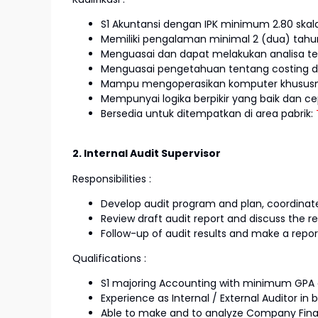
S1 Akuntansi dengan IPK minimum 2.80 skal
Memiliki pengalaman minimal 2 (dua) tah
Menguasai dan dapat melakukan analisa te
Menguasai pengetahuan tentang costing 
Mampu mengoperasikan komputer khususnya
Mempunyai logika berpikir yang baik dan c
Bersedia untuk ditempatkan di area pabrik:
2. Internal Audit Supervisor
Responsibilities :
Develop audit program and plan, coordinate
Review draft audit report and discuss the re
Follow-up of audit results and make a rep
Qualifications :
S1 majoring Accounting with minimum GPA o
Experience as Internal / External Auditor in b
Able to make and to analyze Company Fina