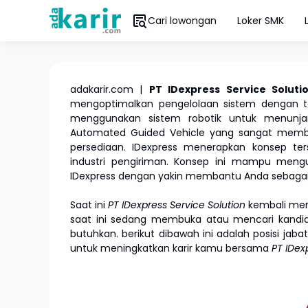
Cari lowongan
Loker SMK
adakarir.com |
PT IDexpress Service Solut
mengoptimalkan pengelolaan sistem dengan te
menggunakan sistem robotik untuk menunjang
Automated Guided Vehicle yang sangat memba
persediaan. IDexpress menerapkan konsep ter
industri pengiriman. Konsep ini mampu mengu
IDexpress dengan yakin membantu Anda sebagai
Saat ini
PT IDexpress Service Solution
kembali mem
saat ini sedang membuka atau mencari kandidat
butuhkan. berikut dibawah ini adalah posisi jab
untuk meningkatkan karir kamu bersama
PT IDex