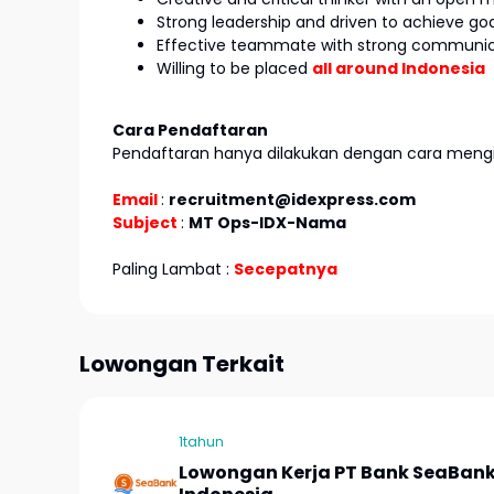
Strong leadership and driven to achieve go
Effective teammate with strong communicat
Willing to be placed
all around Indonesia
Cara Pendaftaran
Pendaftaran hanya dilakukan dengan cara mengir
Email
:
recruitment@idexpress.com
Subject
:
MT Ops-IDX-Nama
Paling Lambat :
Secepatnya
Lowongan Terkait
1tahun
Lowongan Kerja PT Bank SeaBan