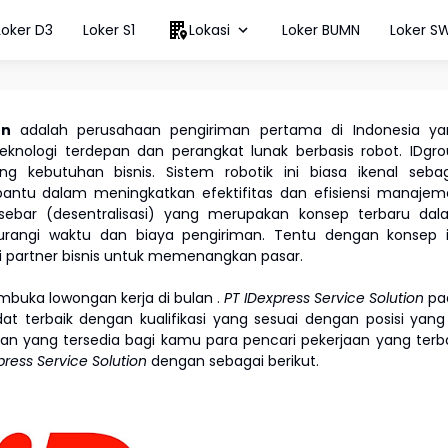
Loker D3
Loker S1
Lokasi
Loker BUMN
Loker S
ion
adalah perusahaan pengiriman pertama di Indonesia ya
knologi terdepan dan perangkat lunak berbasis robot. IDgr
 kebutuhan bisnis. Sistem robotik ini biasa ikenal sebag
ntu dalam meningkatkan efektifitas dan efisiensi manajem
sebar (desentralisasi) yang merupakan konsep terbaru dal
rangi waktu dan biaya pengiriman. Tentu dengan konsep in
 partner bisnis untuk memenangkan pasar.
buka lowongan kerja di bulan
.
PT IDexpress Service Solution
pa
 terbaik dengan kualifikasi yang sesuai dengan posisi yang
atan yang tersedia bagi kamu para pencari pekerjaan yang terb
press Service Solution
dengan sebagai berikut.