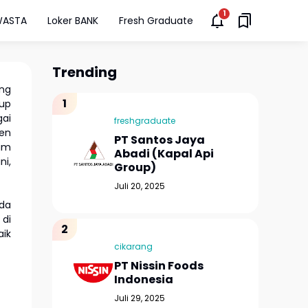
WASTA
Loker BANK
Fresh Graduate
Trending
ng
oup
ai
freshgraduate
en
PT Santos Jaya
am
Abadi (Kapal Api
i,
Group)
Juli 20, 2025
da
 di
aik
cikarang
PT Nissin Foods
Indonesia
Juli 29, 2025