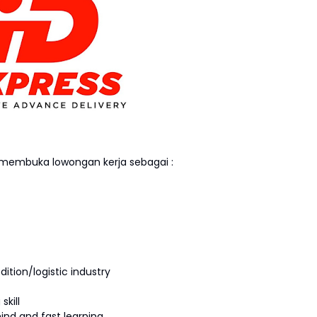
membuka lowongan kerja sebagai :
ition/logistic industry
skill
ind and fast learning